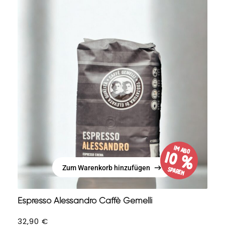
im Abo
10 %
Zum Warenkorb hinzufügen
sparen
Zum Warenkorb hinzufügen
Espresso Alessandro Caffè Gemelli
32,90
€