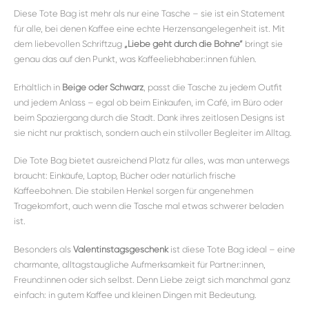
Diese Tote Bag ist mehr als nur eine Tasche – sie ist ein Statement
für alle, bei denen Kaffee eine echte Herzensangelegenheit ist. Mit
dem liebevollen Schriftzug
„Liebe geht durch die Bohne“
bringt sie
genau das auf den Punkt, was Kaffeeliebhaber:innen fühlen.
Erhältlich in
Beige oder Schwarz
, passt die Tasche zu jedem Outfit
und jedem Anlass – egal ob beim Einkaufen, im Café, im Büro oder
beim Spaziergang durch die Stadt. Dank ihres zeitlosen Designs ist
sie nicht nur praktisch, sondern auch ein stilvoller Begleiter im Alltag.
Die Tote Bag bietet ausreichend Platz für alles, was man unterwegs
braucht: Einkäufe, Laptop, Bücher oder natürlich frische
Kaffeebohnen. Die stabilen Henkel sorgen für angenehmen
Tragekomfort, auch wenn die Tasche mal etwas schwerer beladen
ist.
Besonders als
Valentinstagsgeschenk
ist diese Tote Bag ideal – eine
charmante, alltagstaugliche Aufmerksamkeit für Partner:innen,
Freund:innen oder sich selbst. Denn Liebe zeigt sich manchmal ganz
einfach: in gutem Kaffee und kleinen Dingen mit Bedeutung.