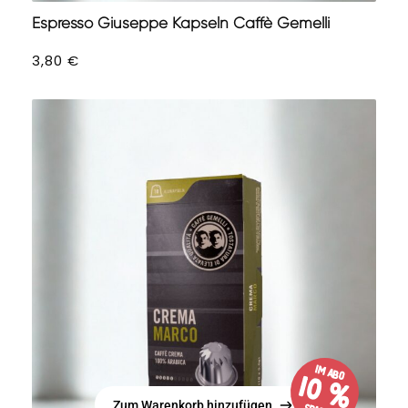
Espresso Giuseppe Kapseln Caffè Gemelli
3,80
€
im Abo
10 %
Zum Warenkorb hinzufügen