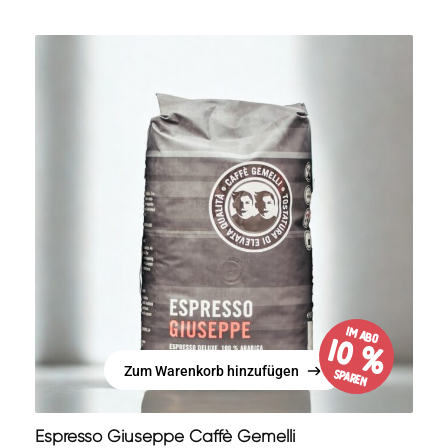
im Abo
10 %
Zum Warenkorb hinzufügen
sparen
Zum Warenkorb hinzufügen
Espresso Giuseppe Caffè Gemelli