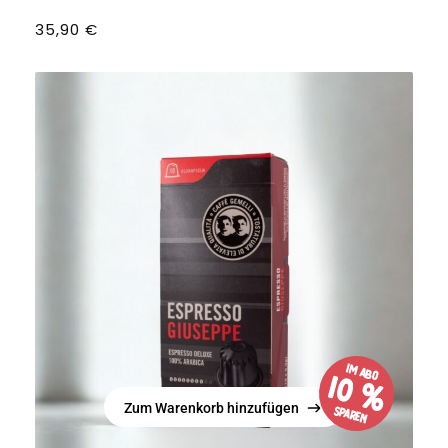
35,90
€
im Abo
10 %
Zum Warenkorb hinzufügen
sparen
Zum Warenkorb hinzufügen