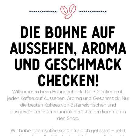
Die Bohne auf
Aussehen, Aroma
und Geschmack
checken!
Willkommen beim Bohnencheck! Der Checker prüft
jeden Kaffee auf Aussehen, Aroma und Geschmack. Nur
die besten Kaffees von österreichischen und
ausgewählten internationalen Röstereien kommen in
den Shop.
Wir haben den Kaffee schon für dich getestet – jetzt