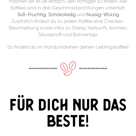
machen wir es dir einfach, den richtigen zu finden. Alle
Kaffees sind in drei Geschmacksrichtungen unterteilt:
Süß-Fruchtig
,
Schokoladig
und
Nussig-Würzig
Zusätzlich findest du zu jedem Kaffee eine Checker-
Beschreibung sowie Infos zu Stärke, Herkunft, Aromen,
Säureprofil und Bohnentyp.
So findest du im Handumdrehen deinen Lieblingskaffee!
Für dich nur das
beste!