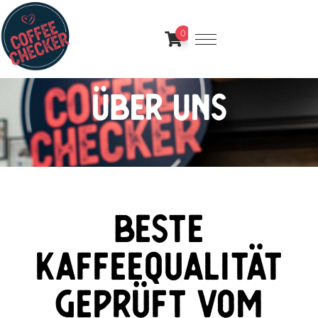
0
über uns
beste
kaffeequalität
geprüft vom