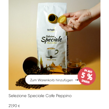
im Abo
5 %
Zum Warenkorb hinzufügen
sparen
Zum Warenkorb hinzufügen
Selezione Speciale Cafe Peppino
21,90
€