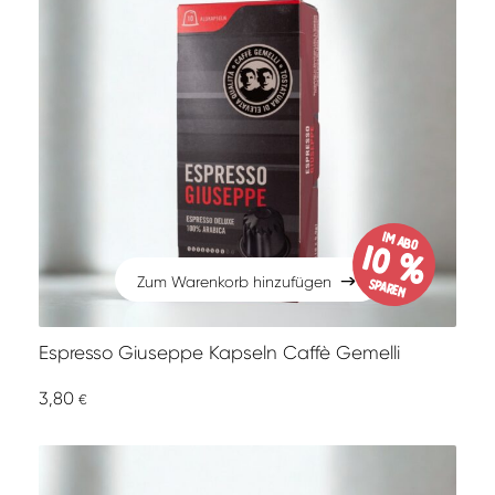
im Abo
10 %
Zum Warenkorb hinzufügen
sparen
Zum Warenkorb hinzufügen
Espresso Giuseppe Kapseln Caffè Gemelli
3,80
€