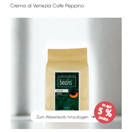
Crema di Venezia Cafe Peppino
im Abo
5 %
Zum Warenkorb hinzufügen
sparen
Zum Warenkorb hinzufügen