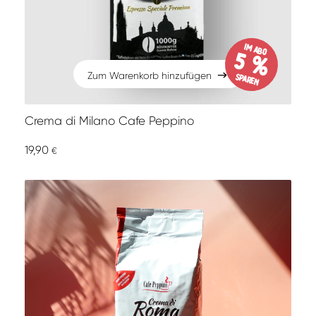
im Abo
5 %
Zum Warenkorb hinzufügen
sparen
Zum Warenkorb hinzufügen
Crema di Milano Cafe Peppino
19,90
€