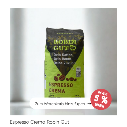
im Abo
5 %
Zum Warenkorb hinzufügen
sparen
Zum Warenkorb hinzufügen
Espresso Crema Robin Gut