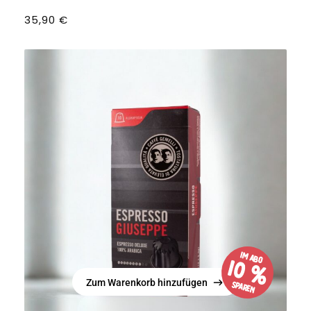
35,90
€
im Abo
10 %
Zum Warenkorb hinzufügen
sparen
Zum Warenkorb hinzufügen