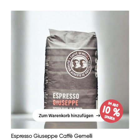
im Abo
10 %
Zum Warenkorb hinzufügen
sparen
Zum Warenkorb hinzufügen
Espresso Giuseppe Caffè Gemelli