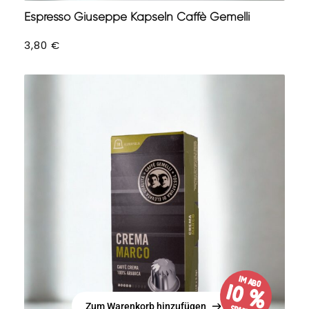
Espresso Giuseppe Kapseln Caffè Gemelli
3,80
€
im Abo
10 %
Zum Warenkorb hinzufügen