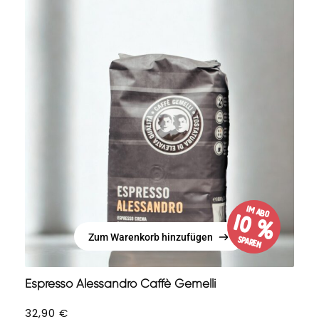
im Abo
10 %
Zum Warenkorb hinzufügen
sparen
Zum Warenkorb hinzufügen
Espresso Alessandro Caffè Gemelli
32,90
€