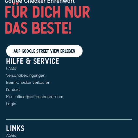
Coffee Checker Ehrenwort
FÜR DICH NUR
DAS BESTE!
Auf Google Street View erleben
HILFE & SERVICE
FAQs
Versandbedingungen
Beim Checker verkaufen
Kontakt
Mail: office@coffeechecker.com
Login
LINKS
AGBs