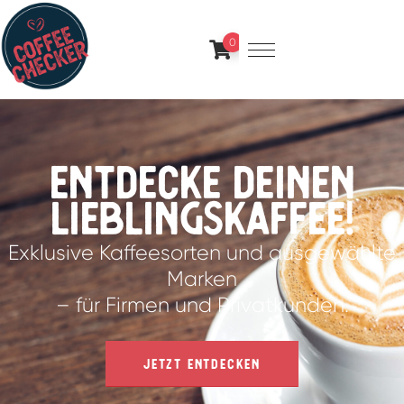
0
Entdecke deinen
Lieblingskaffee!
Exklusive Kaffeesorten und ausgewählte
Marken
– für Firmen und Privatkunden.
JETZT ENTDECKEN