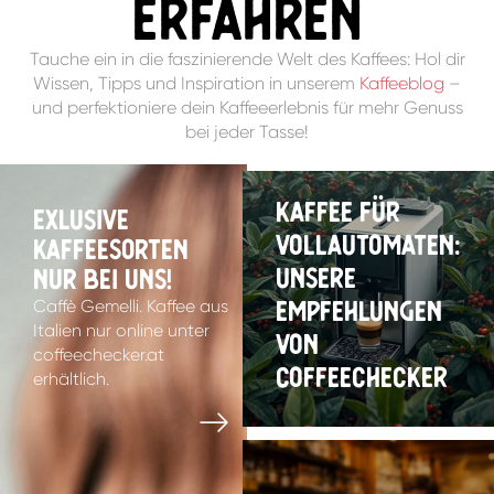
erfahren
Tauche ein in die faszinierende Welt des Kaffees: Hol dir
Wissen, Tipps und Inspiration in unserem
Kaffeeblog
–
und perfektioniere dein Kaffeeerlebnis für mehr Genuss
bei jeder Tasse!
Kaffee für
EXLUSIVE
Vollautomaten:
Kaffeesorten
Unsere
nur bei uns!
Empfehlungen
Caffè Gemelli. Kaffee aus
Italien nur online unter
von
coffeechecker.at
Coffeechecker
erhältlich.