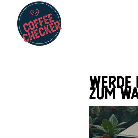
werde 
zum wa