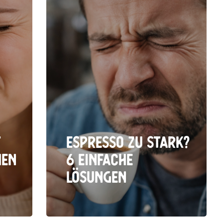
t
Espresso zu stark?
hen
6 einfache
Lösungen