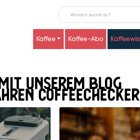
Kaffee
Kaffee-Abo
Kaffeewis
mit unserem blog
hren coffeechecker