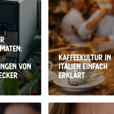
ür
maten:
Kaffeekultur in
ungen von
Italien einfach
ecker
erklärt