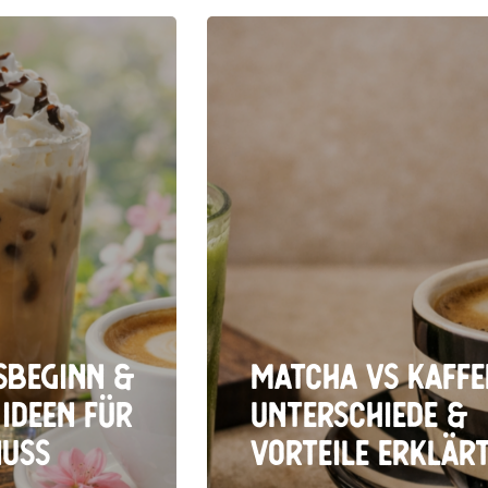
sbeginn &
Matcha vs Kaffe
 Ideen für
Unterschiede &
nuss
Vorteile erklär