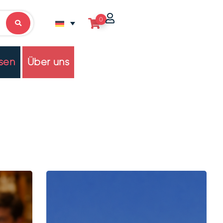
0
sen
Über uns