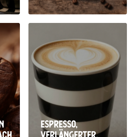
n
Espresso,
ach
Verlängerter,