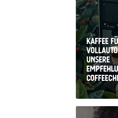
Kaffee f
Vollauto
Unsere
Empfehl
Coffeech