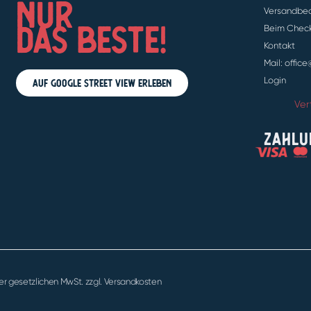
NUR
Versandbe
DAS BESTE!
Beim Check
Kontakt
Mail: offic
Auf Google Street View erleben
Login
Ver
ZAHLU
 der gesetzlichen MwSt. zzgl. Versandkosten