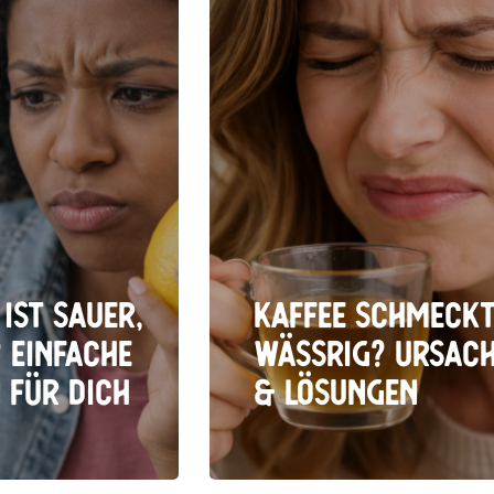
ist sauer,
Kaffee schmeck
 Einfache
wässrig? Ursac
 für dich
& Lösungen