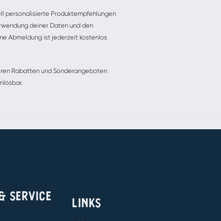
ell personalisierte Produktempfehlungen
 Verwendung deiner Daten und den
ne Abmeldung ist jederzeit kostenlos
nderen Rabatten und Sonderangeboten
nlösbar.
 & SERVICE
LINKS