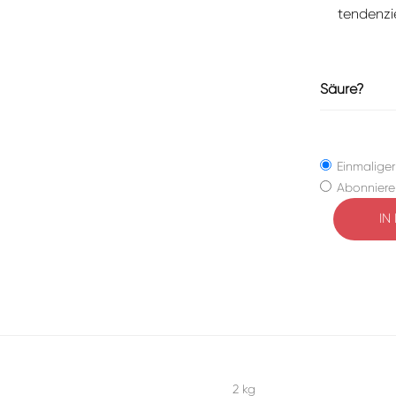
tendenzie
Säure?
Einmaliger
Abonniere
IN
Alternative:
2 kg