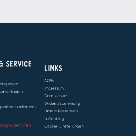
 & SERVICE
LINKS
AGBs
dingungen
Impressum
er verkaufen
Datenschutz
Widerrufsbelehrung
e@coffeechecker.com
Unsere Röstereien
Kaffeeblog
trag widerrufen
Cookie-Einstellungen