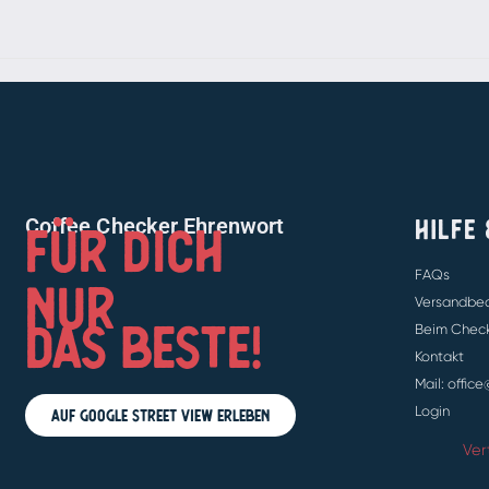
FÜR DICH
HILFE
Coffee Checker Ehrenwort
NUR
FAQs
Versandbe
DAS BESTE!
Beim Check
Kontakt
Mail: offic
Auf Google Street View erleben
Login
Ver