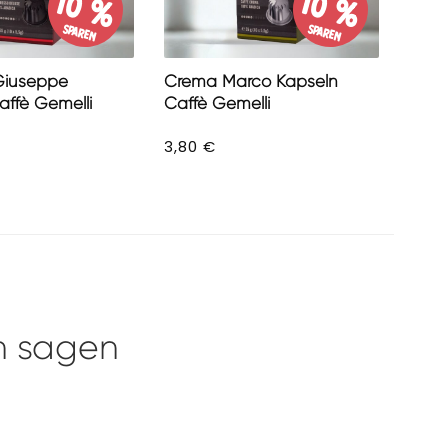
10 %
10 %
sparen
sparen
Giuseppe
Crema Marco Kapseln
affè Gemelli
Caffè Gemelli
3,80
€
n sagen