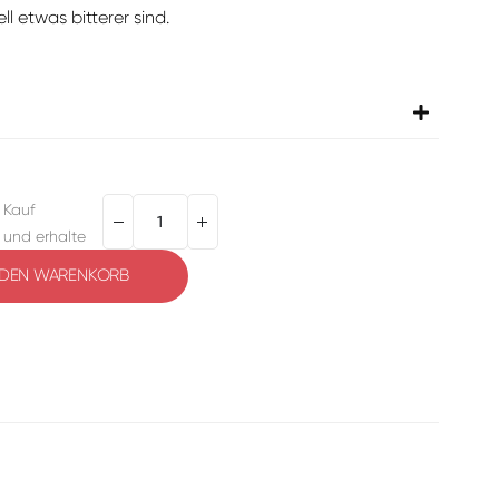
ll etwas bitterer sind.
 Kauf
 und erhalte
 DEN WARENKORB