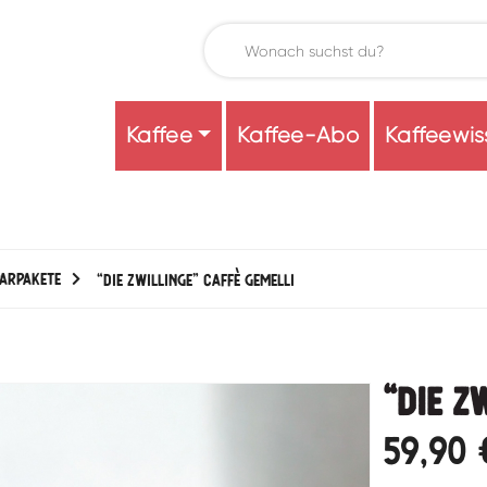
Kaffee
Kaffee-Abo
Kaffeewis
parpakete
“Die Zwillinge” Caffè Gemelli
“Die Z
59,90