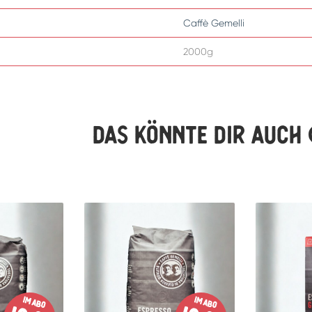
Caffè Gemelli
2000g
Das könnte dir auch 
im Abo
im Abo