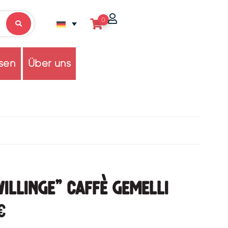
0
sen
Über uns
willinge” Caffè Gemelli
€