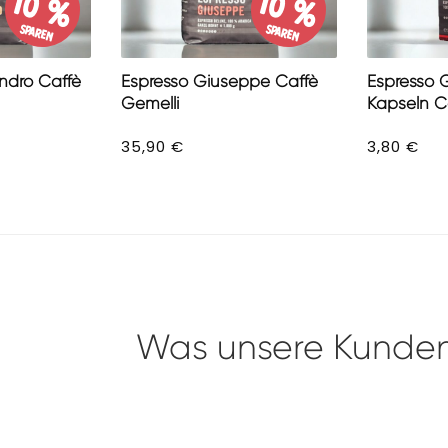
10 %
10 %
sparen
sparen
ndro Caffè
Espresso Giuseppe Caffè
Espresso 
Gemelli
Kapseln C
35,90
€
3,80
€
Was unsere Kunde