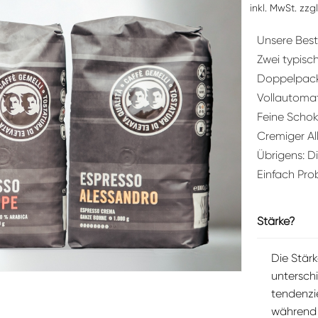
inkl. MwSt. zzg
Unsere Bests
Zwei typisch
Doppelpack 
Vollautoma
Feine Schok
Cremiger Al
Übrigens: Di
Einfach Pro
Stärke?
Die Stärk
untersch
tendenzie
während 