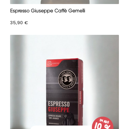
Espresso Giuseppe Caffè Gemelli
35,90
€
im Abo
10 %