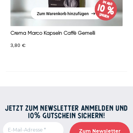
im Abo
10 %
Zum Warenkorb hinzufügen
sparen
Zum Warenkorb hinzufügen
Crema Marco Kapseln Caffè Gemelli
3,80
€
JETZT ZUM NEWSLETTER ANMELDEN UND
10% GUTSCHEIN SICHERN!