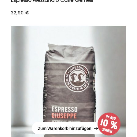
Espresso Alessandro Caffè Gemelli
32,90
€
im Abo
10 %
Zum Warenkorb hinzufügen
sparen
Zum Warenkorb hinzufügen