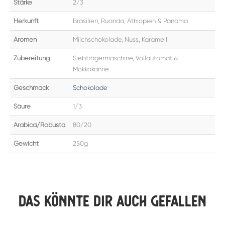
Stärke
2/3
Herkunft
Brasilien, Ruanda, Äthiopien & Panama
Aromen
Milchschokolade, Nuss, Karamell
Zubereitung
Siebträgermaschine, Vollautomat &
Mokkakanne
Geschmack
Schokolade
Säure
1/3
Arabica/Robusta
80/20
Gewicht
250g
Das könnte dir auch gefallen