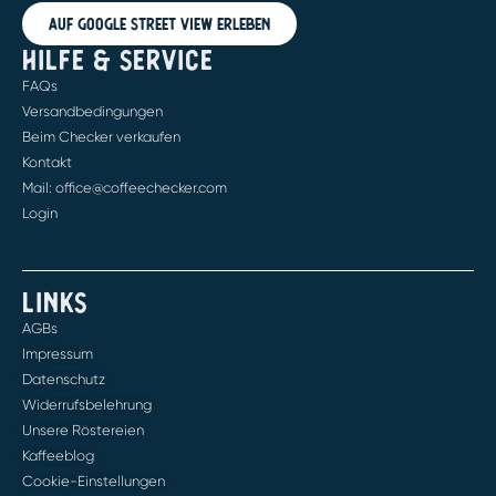
Auf Google Street View erleben
HILFE & SERVICE
FAQs
Versandbedingungen
Beim Checker verkaufen
Kontakt
Mail: office@coffeechecker.com
Login
LINKS
AGBs
Impressum
Datenschutz
Widerrufsbelehrung
Unsere Röstereien
Kaffeeblog
Cookie-Einstellungen