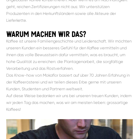
geht, reichen Zertifizierungen nicht aus: Wir unterstützen
Produzenten in den Herkunftsländern sowie alle Akteure der
Lieferkette.
warum machen wir das?
Kaffee ist unsere Familiengeschichte und Leidenschaft. Wir möchten
unseren Kunden ein besseres Gefühl für den Kaffee vermitteln und
ihnen das volle Bewusstsein dafür vermitteln, was es braucht, um
hohe Qualität zu erreichen: die Plantagenarbeit, die sorgfältige
Verarbeitung und das Röstverfahren.
Das Know-how von Mokaflor basiert auf über 70 Jahren Erfahrung in
der Kaffeerösterei und wir teilen dieses Erbe gerne mit unseren
Kunden, Studenten und Partnern weltweit.
Auf diese Weise bedanken wir uns bei unseren treuen Kunden, indem
wir jeden Tag das machen, was wir am meisten lieben: grossartige
Kaffees!