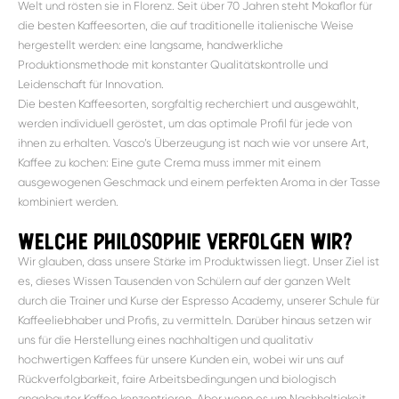
Welt und rösten sie in Florenz. Seit über 70 Jahren steht Mokaflor für
die besten Kaffeesorten, die auf traditionelle italienische Weise
hergestellt werden: eine langsame, handwerkliche
Produktionsmethode mit konstanter Qualitätskontrolle und
Leidenschaft für Innovation.
Die besten Kaffeesorten, sorgfältig recherchiert und ausgewählt,
werden individuell geröstet, um das optimale Profil für jede von
ihnen zu erhalten. Vasco’s Überzeugung ist nach wie vor unsere Art,
Kaffee zu kochen: Eine gute Crema muss immer mit einem
ausgewogenen Geschmack und einem perfekten Aroma in der Tasse
kombiniert werden.
welche philosophie verfolgen wir?
Wir glauben, dass unsere Stärke im Produktwissen liegt. Unser Ziel ist
es, dieses Wissen Tausenden von Schülern auf der ganzen Welt
durch die Trainer und Kurse der Espresso Academy, unserer Schule für
Kaffeeliebhaber und Profis, zu vermitteln. Darüber hinaus setzen wir
uns für die Herstellung eines nachhaltigen und qualitativ
hochwertigen Kaffees für unsere Kunden ein, wobei wir uns auf
Rückverfolgbarkeit, faire Arbeitsbedingungen und biologisch
angebauter Kaffee konzentrieren. Aber wenn es um Nachhaltigkeit