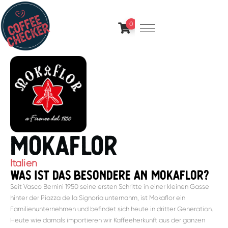
0
mokaflor
Italien
was ist das besondere an mokaflor?
Seit Vasco Bernini 1950 seine ersten Schritte in einer kleinen Gasse
hinter der Piazza della Signoria unternahm, ist Mokaflor ein
Familienunternehmen und befindet sich heute in dritter Generation.
Heute wie damals importieren wir Kaffeeherkunft aus der ganzen