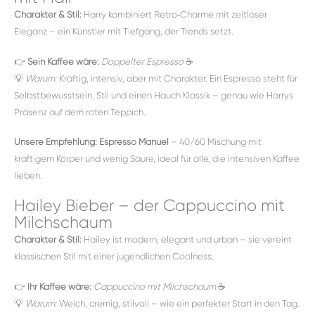
Charakter & Stil:
Harry kombiniert Retro‑Charme mit zeitloser
Eleganz – ein Künstler mit Tiefgang, der Trends setzt.
👉
Sein Kaffee wäre:
Doppelter Espresso
☕️
💡
Warum:
Kräftig, intensiv, aber mit Charakter. Ein Espresso steht für
Selbstbewusstsein, Stil und einen Hauch Klassik – genau wie Harrys
Präsenz auf dem roten Teppich.
Unsere Empfehlung:
Espresso Manuel
– 40/60 Mischung mit
kräftigem Körper und wenig Säure, ideal für alle, die intensiven Kaffee
lieben.
Hailey Bieber – der Cappuccino mit
Milchschaum
Charakter & Stil:
Hailey ist modern, elegant und urban – sie vereint
klassischen Stil mit einer jugendlichen Coolness.
👉
Ihr Kaffee wäre:
Cappuccino mit Milchschaum
☕️
💡
Warum:
Weich, cremig, stilvoll – wie ein perfekter Start in den Tag.