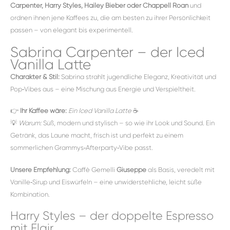
Carpenter, Harry Styles, Hailey Bieber oder Chappell Roan
und
ordnen ihnen jene Kaffees zu, die am besten zu ihrer Persönlichkeit
passen – von elegant bis experimentell.
Sabrina Carpenter – der Iced
Vanilla Latte
Charakter & Stil:
Sabrina strahlt jugendliche Eleganz, Kreativität und
Pop‑Vibes aus – eine Mischung aus Energie und Verspieltheit.
👉
Ihr Kaffee wäre:
Ein Iced Vanilla Latte
☕️
💡
Warum:
Süß, modern und stylisch – so wie ihr Look und Sound. Ein
Getränk, das Laune macht, frisch ist und perfekt zu einem
sommerlichen Grammys‑Afterparty‑Vibe passt.
Unsere Empfehlung:
Caffè Gemelli
Giuseppe
als Basis, veredelt mit
Vanille‑Sirup und Eiswürfeln – eine unwiderstehliche, leicht süße
Kombination.
Harry Styles – der doppelte Espresso
mit Flair