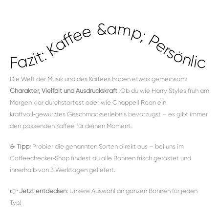
Fazit: Kaffee &amp; Persönlichkeit
Die Welt der Musik und des Kaffees haben etwas gemeinsam:
Charakter, Vielfalt und Ausdruckskraft
. Ob du wie Harry Styles früh am
Morgen klar durchstartest oder wie Chappell Roan ein
kraftvoll‑gewürztes Geschmackserlebnis bevorzugst – es gibt immer
den passenden Kaffee für deinen Moment.
☕
Tipp:
Probier die genannten Sorten direkt aus – bei uns im
Coffeechecker‑Shop findest du alle Bohnen frisch geröstet und
innerhalb von 3 Werktagen geliefert.
👉
Jetzt entdecken:
Unsere Auswahl an ganzen Bohnen für jeden
Typ!