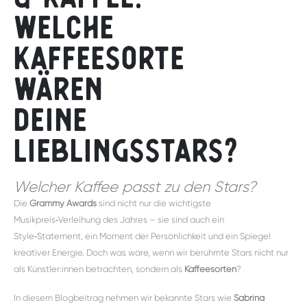
Welche
Kaffeesorte
wären
deine
Lieblingsstars?
Welcher Kaffee passt zu den Stars?
Die
Grammy Awards
sind nicht nur die wichtigste
Musikpreis‑Verleihung des Jahres – sie sind auch ein
Style‑Statement, ein Moment der Persönlichkeit und ein Spiegel
kreativer Energie. Doch was wäre, wenn wir berühmte Stars nicht nur
als Künstler:innen betrachten, sondern als
Kaffeesorten
?
In diesem Blogbeitrag nehmen wir bekannte Stars wie
Sabrina