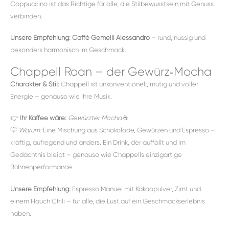
Cappuccino ist das Richtige für alle, die Stilbewusstsein mit Genuss
verbinden.
Unsere Empfehlung:
Caffè Gemelli Alessandro
– rund, nussig und
besonders harmonisch im Geschmack.
Chappell Roan – der Gewürz‑Mocha
Charakter & Stil:
Chappell ist unkonventionell, mutig und voller
Energie – genauso wie ihre Musik.
👉
Ihr Kaffee wäre:
Gewürzter Mocha
☕️
💡
Warum:
Eine Mischung aus Schokolade, Gewürzen und Espresso –
kräftig, aufregend und anders. Ein Drink, der auffällt und im
Gedächtnis bleibt – genauso wie Chappells einzigartige
Bühnenperformance.
Unsere Empfehlung:
Espresso Manuel mit Kakaopulver, Zimt und
einem Hauch Chili – für alle, die Lust auf ein Geschmackserlebnis
haben.