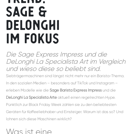
Sage &
DeLonghi
im Fokus
Die Sage Express Impress und die
DeLonghi La Specialista Art im Vergleich
und wieso diese so beliebt sind.
Siebträgermaschinen sind längst nicht mehr nur ein Barista-Thema.
In den sozialen Medien – besonders auf TikTok und Instagram –
erleben Modelle wie die
Sage Barista Express Impress
und die
DeLonghi La Specialista Arte
aktuell einen regelrechten Hype.
Pünktlich zur Black Friday Week zählen sie zu den beliebtesten
Geräten für Kaffeeliebhaber und Einsteiger. Warum ist das so? Und
lohnen sich diese Maschinen wirklich?
Was ist eine