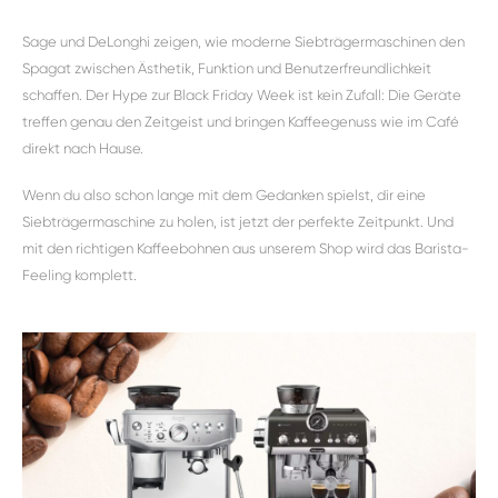
Sage und DeLonghi zeigen, wie moderne Siebträgermaschinen den
Spagat zwischen Ästhetik, Funktion und Benutzerfreundlichkeit
schaffen. Der Hype zur Black Friday Week ist kein Zufall: Die Geräte
treffen genau den Zeitgeist und bringen Kaffeegenuss wie im Café
direkt nach Hause.
Wenn du also schon lange mit dem Gedanken spielst, dir eine
Siebträgermaschine zu holen, ist jetzt der perfekte Zeitpunkt. Und
mit den richtigen Kaffeebohnen aus unserem Shop wird das Barista-
Feeling komplett.