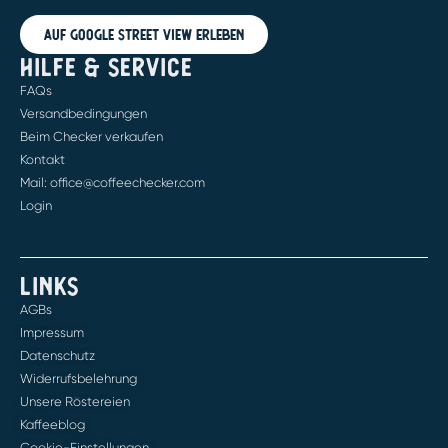
Auf Google Street View erleben
HILFE & SERVICE
FAQs
Versandbedingungen
Beim Checker verkaufen
Kontakt
Mail: office@coffeechecker.com
Login
LINKS
AGBs
Impressum
Datenschutz
Widerrufsbelehrung
Unsere Röstereien
Kaffeeblog
Cookie-Einstellungen