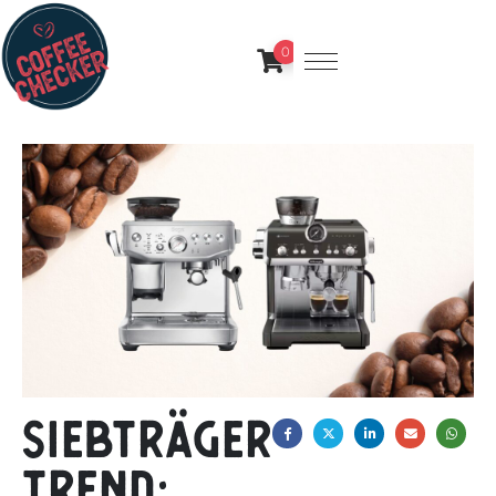
0
Siebträger-
Trend: