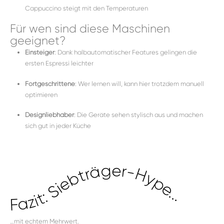
Cappuccino steigt mit den Temperaturen
Für wen sind diese Maschinen
geeignet?
Einsteiger
: Dank halbautomatischer Features gelingen die
ersten Espressi leichter
Fortgeschrittene
: Wer lernen will, kann hier trotzdem manuell
optimieren
Designliebhaber
: Die Geräte sehen stylisch aus und machen
sich gut in jeder Küche
Fazit: Siebträger-Hype...
…mit echtem Mehrwert.