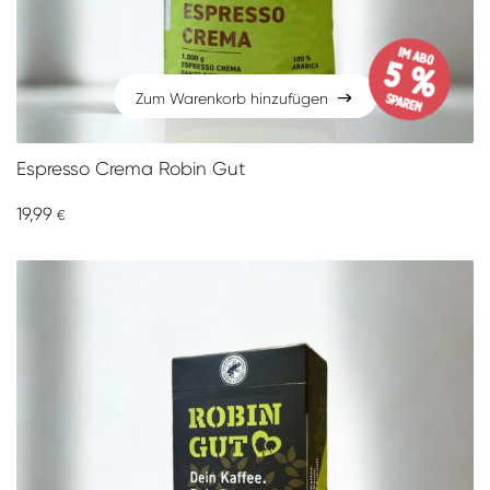
im Abo
5 %
sparen
Zum Warenkorb hinzufügen
Zum Warenkorb hinzufügen
Espresso Crema Robin Gut
19,99
€