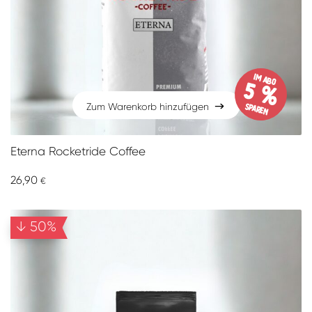
im Abo
5 %
sparen
Zum Warenkorb hinzufügen
Zum Warenkorb hinzufügen
Eterna Rocketride Coffee
26,90
€
↓ 50%