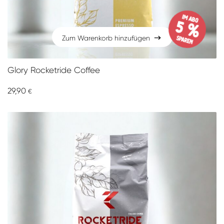
im Abo
5 %
sparen
Zum Warenkorb hinzufügen
Zum Warenkorb hinzufügen
Glory Rocketride Coffee
29,90
€