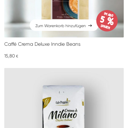
im Abo
5 %
sparen
Zum Warenkorb hinzufügen
Zum Warenkorb hinzufügen
Caffé Crema Deluxe Inndie Beans
15,80
€