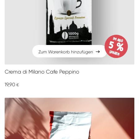
im Abo
5 %
sparen
Zum Warenkorb hinzufügen
Zum Warenkorb hinzufügen
Crema di Milano Cafe Peppino
19,90
€