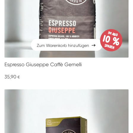
im Abo
10 %
sparen
Zum Warenkorb hinzufügen
Zum Warenkorb hinzufügen
Espresso Giuseppe Caffè Gemelli
35,90
€