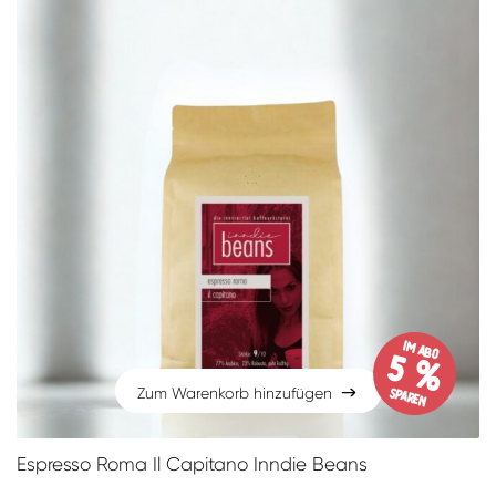
im Abo
5 %
sparen
Zum Warenkorb hinzufügen
Zum Warenkorb hinzufügen
Espresso Roma Il Capitano Inndie Beans