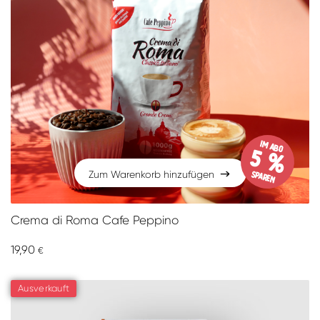
im Abo
5 %
sparen
Zum Warenkorb hinzufügen
Zum Warenkorb hinzufügen
Crema di Roma Cafe Peppino
19,90
€
Ausverkauft