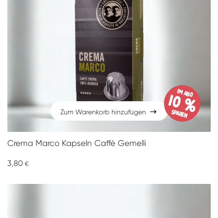
im Abo
10 %
sparen
Zum Warenkorb hinzufügen
Zum Warenkorb hinzufügen
Crema Marco Kapseln Caffè Gemelli
3,80
€