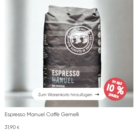
im Abo
10 %
sparen
Zum Warenkorb hinzufügen
Zum Warenkorb hinzufügen
Espresso Manuel Caffè Gemelli
31,90
€