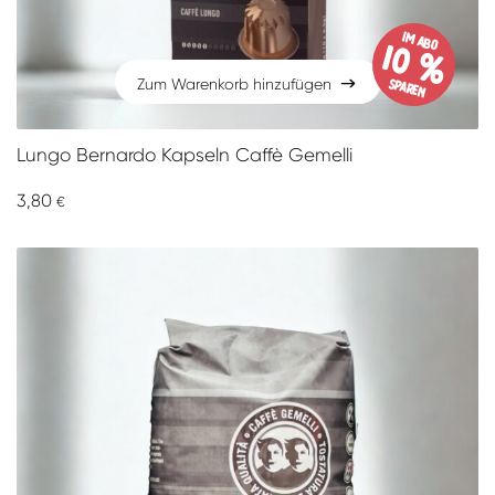
im Abo
10 %
sparen
Zum Warenkorb hinzufügen
Zum Warenkorb hinzufügen
Lungo Bernardo Kapseln Caffè Gemelli
3,80
€