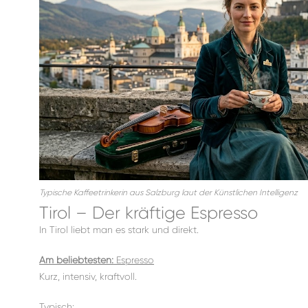
Typische Kaffeetrinkerin aus Salzburg laut der Künstlichen Intelligenz
Tirol – Der kräftige Espresso
In Tirol liebt man es stark und direkt.
Am beliebtesten:
Espresso
Kurz, intensiv, kraftvoll.
Typisch: