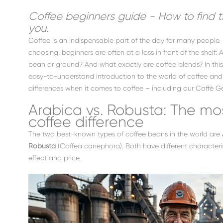
Coffee beginners guide - How to find th
you.
Coffee is an indispensable part of the day for many people.
choosing, beginners are often at a loss in front of the shelf
bean or ground? And what exactly are coffee blends? In this a
easy-to-understand introduction to the world of coffee and
differences when it comes to coffee – including our Caffè Ge
Arabica vs. Robusta: The mo
coffee difference
The two best-known types of coffee beans in the world are
Robusta
(Coffea canephora). Both have different characteristi
effect and price.