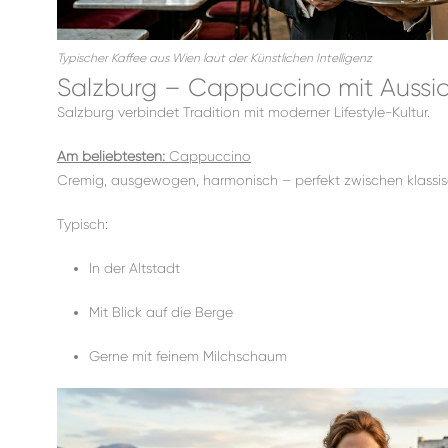
Typischer Kaffee aus Wien laut der Künstlichen Intelligenz
Salzburg – Cappuccino mit Aussi
Salzburg verbindet Tradition mit moderner Lifestyle-Kultur.
Am beliebtesten:
Cappuccino
Cremig, ausgewogen, harmonisch – perfekt zwischen klassi
Typisch:
In der Altstadt
Mit Blick auf die Berge
Gerne mit feinem Milchschaum