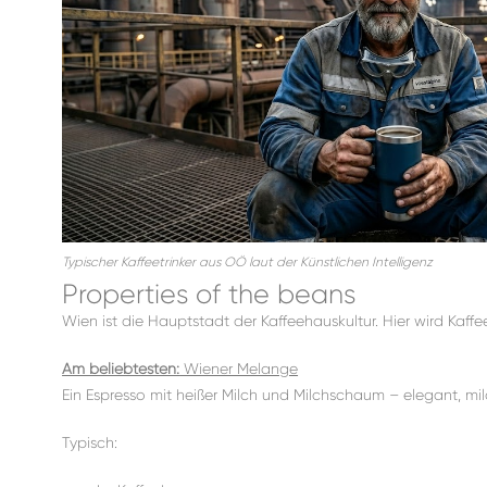
Typischer Kaffeetrinker aus OÖ laut der Künstlichen Intelligenz
Properties of the beans
Wien ist die Hauptstadt der Kaffeehauskultur. Hier wird Kaffee
Am beliebtesten:
Wiener Melange
Ein Espresso mit heißer Milch und Milchschaum – elegant, mild
Typisch: