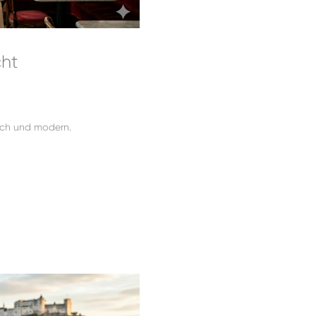
cht
sch und modern.