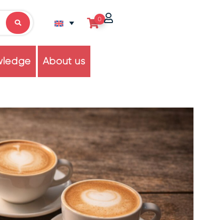
0
wledge
About us