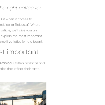
e right coffee for
 But when it comes to
: Arabica or Robusta? Whole
rticle, we’ll give you an
 explain the most important
melli varieties (whole bean).
st important
Arabica
(Coffea arabica) and
cs that affect their taste,