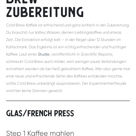
Zubereitung
Cold Brew Kaffee ist erfrischend und ganz einfach in der Zubereitung.
Du brauchst nur kaltes Wasser, deinen Lieblingskaffee und etwas
Zeit. Die Extraktion erfolgt kalt – in der Regel über 12 Stunden im
Kühlschrank. Das Ergebnis ist ein richtig erfrischender und fruchtiger
Kaffee. Laut einer
Studie
, veröffentlicht in
Scientific Reports
,
schmeckt Cold Brew auch milder, weil weniger saure Verbindungen
extrahiert werden als bei heiß gebrühtem Kaffee
.
Wer also gerne mal
eine neue und erfrischende Seite des Kaffees entdecken möchte,
sollte Cold Brew unbedingt ausprobieren. Der Experimentierfreude
sind hier keine Grenzen gesetzt.
Glas/French Press
Step 1 Kaffee mahlen