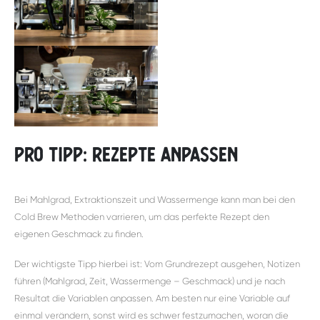
Pro Tipp: Rezepte anpassen
Bei Mahlgrad, Extraktionszeit und Wassermenge kann man bei den
Cold Brew Methoden varrieren, um das perfekte Rezept den
eigenen Geschmack zu finden.
Der wichtigste Tipp hierbei ist: Vom Grundrezept ausgehen, Notizen
führen (Mahlgrad, Zeit, Wassermenge – Geschmack) und je nach
Resultat die Variablen anpassen. Am besten nur eine Variable auf
einmal verändern, sonst wird es schwer festzumachen, woran die