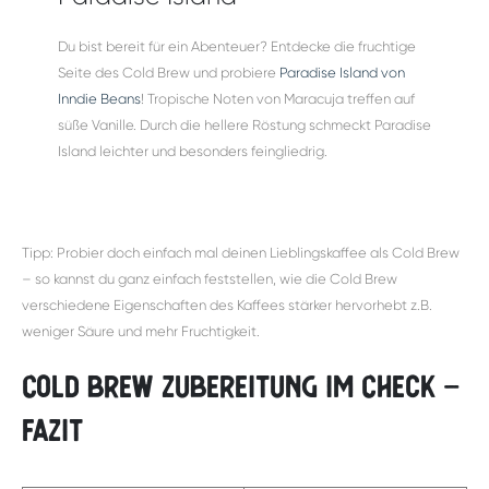
Du bist bereit für ein Abenteuer? Entdecke die fruchtige
Seite des Cold Brew und probiere
Paradise Island von
Inndie Beans
! Tropische Noten von Maracuja treffen auf
süße Vanille. Durch die hellere Röstung schmeckt Paradise
Island leichter und besonders feingliedrig.
Tipp: Probier doch einfach mal deinen Lieblingskaffee als Cold Brew
– so kannst du ganz einfach feststellen, wie die Cold Brew
verschiedene Eigenschaften des Kaffees stärker hervorhebt z.B.
weniger Säure und mehr Fruchtigkeit.
Cold Brew Zubereitung im Check –
Fazit