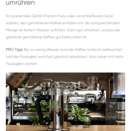
umrühren
Ein passendes Gefäß (French Press oder verschließbares Glas)
wählen, den gemahlenen Kaffee einfüllen mit der entsprechenden
Menge an kaltem Wasser auffüllen. Dann gut umrühren, sodass der
gesamte gemahlene Kaffee gut befeuchtet ist.
PRO Tipp:
Bei zu wenig Wasser wird der Kaffee schlecht befeuchtet
und die Flüssigkeit wird fast gänzlich absorbiert. Also lieber mit mehr
Flüssigkeit starten.