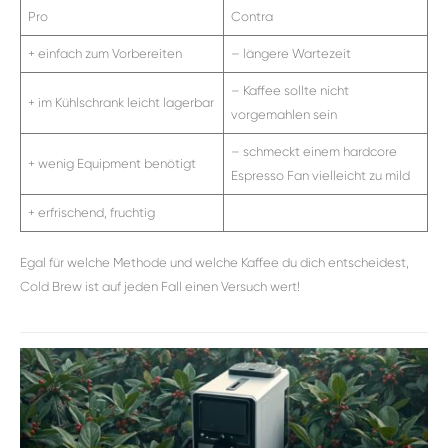
Pro
Contra
+ einfach zum Vorbereiten
– längere Wartezeit
– Kaffee sollte nicht
+ im Kühlschrank leicht lagerbar
vorgemahlen sein
– schmeckt einem hardcore
+ wenig Equipment benötigt
Espresso Fan vielleicht zu mild
+ erfrischend, fruchtig
Egal für welche Methode und welche Kaffee du dich entscheidest,
Cold Brew ist auf jeden Fall einen Versuch wert!