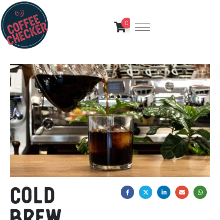
0
Cold
Brew